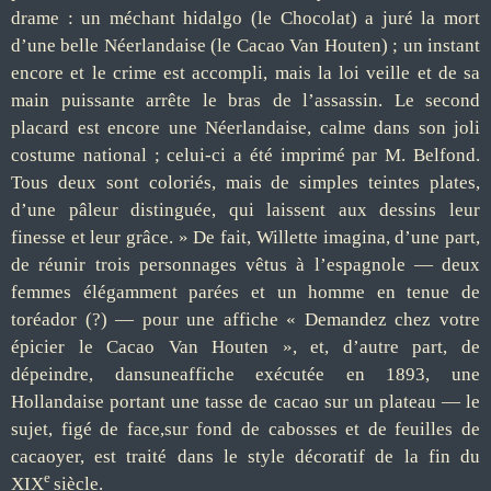
drame : un méchant hidalgo (le Chocolat) a juré la mort
d’une belle Néerlandaise (le Cacao Van Houten) ; un instant
encore et le crime est accompli, mais la loi veille et de sa
main puissante arrête le bras de l’assassin. Le second
placard est encore une Néerlandaise, calme dans son joli
costume national ; celui-ci a été imprimé par M. Belfond.
Tous deux sont coloriés, mais de simples teintes plates,
d’une pâleur distinguée, qui laissent aux dessins leur
finesse et leur grâce. » De fait, Willette imagina, d’une part,
de réunir trois personnages vêtus à l’espagnole — deux
femmes élégamment parées et un homme en tenue de
toréador (?) — pour une affiche « Demandez chez votre
épicier le Cacao Van Houten », et, d’autre part, de
dépeindre, dansuneaffiche exécutée en 1893, une
Hollandaise portant une tasse de cacao sur un plateau — le
sujet, figé de face,sur fond de cabosses et de feuilles de
cacaoyer, est traité dans le style décoratif de la fin du
e
XIX
siècle.