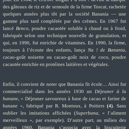
des gâteaux de riz et de semoule de la firme Toscat, rachetée
quelques années plus tôt par la société Banania — une
gamme plus tard complétée par des crèmes. En 1967 fut
lancé
Benco
, poudre cacaotée soluble à chaud ou à froid,
fabriquée selon une technique nouvelle de granulation, et
qui, en 1990, fut enrichie de vitamines. En 1990, la firme,
toujours à l’écoute des enfants, lança
Na ! de Banania
,
cacao-goût noisette ou cacao-goût noix de coco, poudre
cacaotée enrichie en protéines laitières et végétales.
Enfin, il convient de noter que Banania fit école… Ainsi fut
commercialisé dans les années 1930 un
Déjeuner à la
banane
, « Déjeuner savoureux à base de cacao et farine de
banane », fabriqué par R. Montoux, à Poitiers
(4)
. Sans
oublier les imitations affichées (
Superbana
, « l’aliment
merveilleux », par exemple). D’autre part, au milieu des
années 1960, Banania s’associa avec la biscuiterie