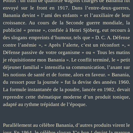
Poilus : un train de quatorze wagons chargés de Banania fut
envoyé sur le front en 1917. Dans l’entre-deux-guerres,
Banania devint « l’ami des enfants » et l’auxiliaire de leur
croissance. Au cours de la Seconde guerre mondiale, la
publicité « presse », confiée à Henri Sjöberg, eut recours à
des slogans empreints d’humour, tels que « D. C. A. Défense
contre l’anémie », « Après l’alerte, c’est un réconfort », «
Défense passive de votre organisme » ou « Tous les matins
je réquisitionne mon Banania ». Le conflit terminé, le « petit
déjeuner familial » intensifia sa communication, l’axant sur
les notions de santé et de forme, alors en faveur. « Banania,
du ressort pour la journée » fut la devise des années 1960.
La formule instantanée de la poudre, lancée en 1982, devait
reprendre cette thématique moderne d’un produit tonique,
adapté au rythme trépidant de l’époque.
Parallèlement au célèbre Banania, d’autres produits virent le
jour. En 1964, le célèbre slogan
Y’a bon !
devint la marque