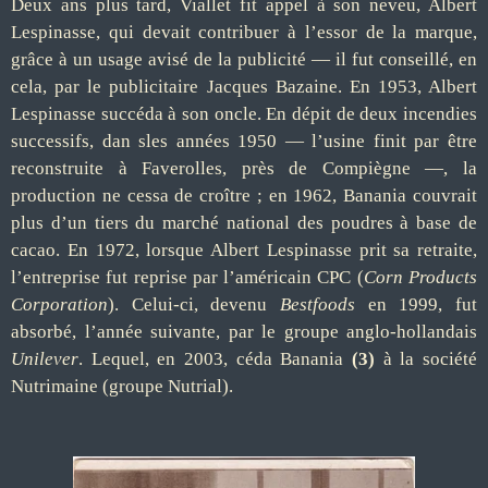
Deux ans plus tard, Viallet fit appel à son neveu, Albert
Lespinasse, qui devait contribuer à l’essor de la marque,
grâce à un usage avisé de la publicité — il fut conseillé, en
cela, par le publicitaire Jacques Bazaine. En 1953, Albert
Lespinasse succéda à son oncle. En dépit de deux incendies
successifs, dan sles années 1950 — l’usine finit par être
reconstruite à Faverolles, près de Compiègne —, la
production ne cessa de croître ; en 1962, Banania couvrait
plus d’un tiers du marché national des poudres à base de
cacao. En 1972, lorsque Albert Lespinasse prit sa retraite,
l’entreprise fut reprise par l’américain CPC (
Corn Products
Corporation
). Celui-ci, devenu
Bestfoods
en 1999, fut
absorbé, l’année suivante, par le groupe anglo-hollandais
Unilever
. Lequel, en 2003, céda Banani
a
(3)
à la société
Nutrimaine (groupe Nutrial).