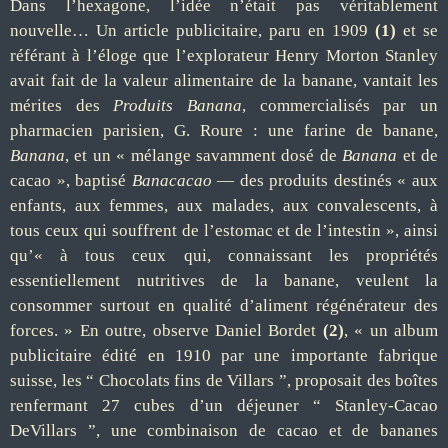
Dans l’hexagone, l’idée n’était pas véritablement
nouvelle… Un article publicitaire, paru en 1909
(1)
et se
référant à l’éloge que l’explorateur Henry Morton Stanley
avait fait de la valeur alimentaire de la banane, vantait les
mérites des
Produits Banana
, commercialisés par un
pharmacien parisien, G. Roure : une farine de banane,
Banana
, et un « mélange savamment dosé de
Banana
et de
cacao », baptisé
Banacacao
— des produits destinés « aux
enfants, aux femmes, aux malades, aux convalescents, à
tous ceux qui souffrent de l’estomac et de l’intestin », ainsi
qu’« à tous ceux qui, connaissant les propriétés
essentiellement nutritives de la banane, veulent la
consommer surtout en qualité d’aliment régénérateur des
forces. » En outre, observe Daniel Bordet
(2)
, « un album
publicitaire édité en 1910 par une importante fabrique
suisse, les “ Chocolats fins de Villars ”, proposait des boîtes
renfermant 27 cubes d’un déjeuner “ Stanley-Cacao
DeVillars ”, une combinaison de cacao et de bananes