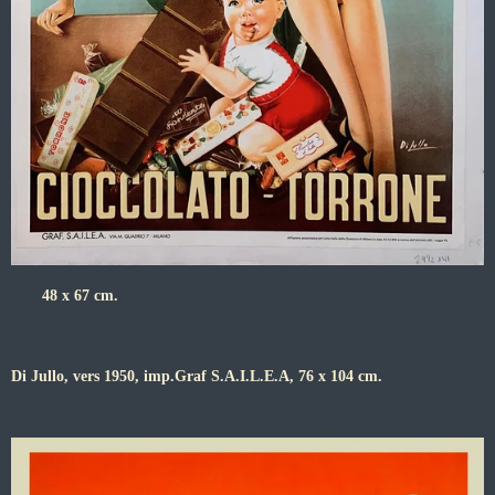
48 x 67 cm.
Di Jullo, vers 1950, imp.Graf S.A.I.L.E.A, 76 x 104 cm.