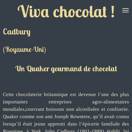
Viva chocolat !
Passer
au
contenu
principal
Cadbury
(Royaume-Uni)
Un Quaker gourmand de chocolat
Cette chocolaterie britannique est devenue l’une des plus
importantes entreprises agro-alimentaires
mondiales,couvrant boissons non alcoolisées et confiserie.
Quaker comme son ami Joseph Rowntree, qu’il avait connu
lorsqu’il était jeune apprenti dans l’épicerie familiale des
Rowntree, à York, John Cadbury (1801-1889) établit, lui