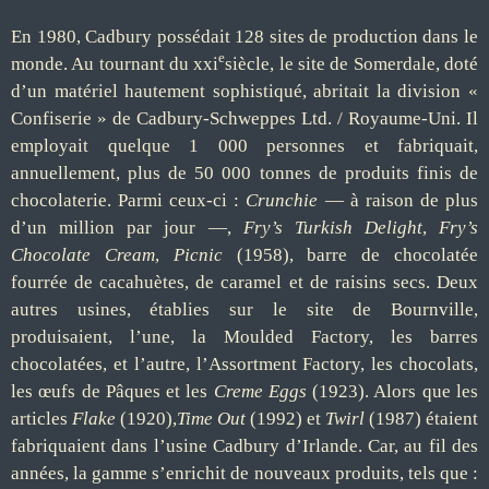
En 1980, Cadbury possédait 128 sites de production dans le
e
monde. Au tournant du xxi
siècle, le site de Somerdale, doté
d’un matériel hautement sophistiqué, abritait la division «
Confiserie » de Cadbury-Schweppes Ltd. / Royaume-Uni. Il
employait quelque 1 000 personnes et fabriquait,
annuellement, plus de 50 000 tonnes de produits finis de
chocolaterie. Parmi ceux-ci :
Crunchie
— à raison de plus
d’un million par jour —,
Fry’s Turkish Delight
,
Fry’s
Chocolate Cream
,
Picnic
(1958), barre de chocolatée
fourrée de cacahuètes, de caramel et de raisins secs. Deux
autres usines, établies sur le site de Bournville,
produisaient, l’une, la Moulded Factory, les barres
chocolatées, et l’autre, l’Assortment Factory, les chocolats,
les œufs de Pâques et les
Creme Eggs
(1923). Alors que les
articles
Flake
(1920),
Time Out
(1992) et
Twirl
(1987) étaient
fabriquaient dans l’usine Cadbury d’Irlande. Car, au fil des
années, la gamme s’enrichit de nouveaux produits, tels que :