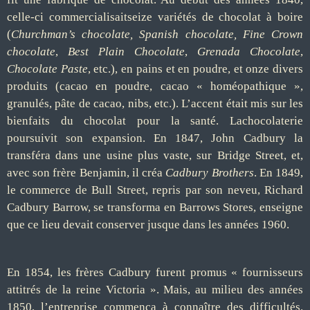
celle-ci commercialisaitseize variétés de chocolat à boire
(
Churchman’s chocolate, Spanish chocolate, Fine Crown
chocolate
,
Best Plain Chocolate
,
Grenada Chocolate
,
Chocolate Paste
, etc.), en pains et en poudre, et onze divers
produits (cacao en poudre, cacao « homéopathique »,
granulés, pâte de cacao, nibs, etc.). L’accent était mis sur les
bienfaits du chocolat pour la santé. Lachocolaterie
poursuivit son expansion. En 1847, John Cadbury la
transféra dans une usine plus vaste, sur Bridge Street, et,
avec son frère Benjamin, il créa
Cadbury Brothers
. En 1849,
le commerce de Bull Street, repris par son neveu, Richard
Cadbury Barrow, se transforma en Barrows Stores, enseigne
que ce lieu devait conserver jusque dans les années 1960.
En 1854, les frères Cadbury furent promus « fournisseurs
attitrés de la reine Victoria ». Mais, au milieu des années
1850, l’entreprise commença à connaître des difficultés.