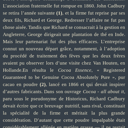
L’association fraternelle fut rompue en 1860. John Cadbury
se retira l’année suivante
(1)
, et la firme fut reprise par ses
deux fils, Richard et George. Redresser l’affaire ne fut pas
chose aisée. Tandis que Richard se consacrait à la gestion en
Angleterre, George dirigeait une plantation de thé en Inde.
Mais leur partenariat fut des plus efficaces. L’entreprise
connut un nouveau départ grâce, notamment, à l’adoption
du procédé de traitement des fèves que les deux frères
avaient pu observer lors d’une visite chez Van Houten, en
Hollande.En résulta le
Cocoa Essence
, « Registered
Guaranteed to be Genuine Cocoa Absolutely Pure », pur
cacao en poudre
(2)
, lancé en 1866 et qui devait inspirer
d’autres fabricants. Dans son ouvrage
Cocoa - all about it
,
paru sous le pseudonyme de Historicus, Richard Cadbury
devait écrire que ce breuvage nutritif, sans rival, constituait
la spécialité de la firme et méritait la plus grande
considération. D’autant que cette poudre impalpable était
considérablement allégée en matière grasse — il ne restait