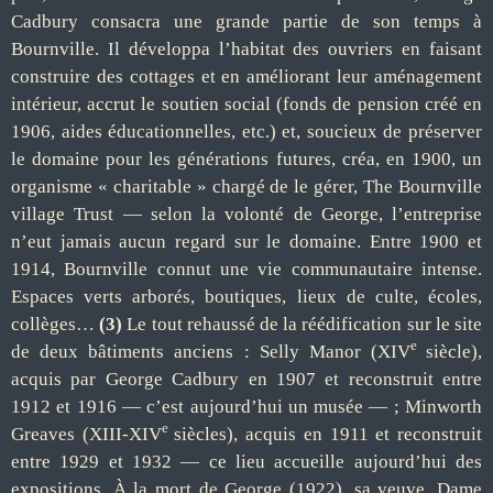
Cadbury consacra une grande partie de son temps à
Bournville. Il développa l’habitat des ouvriers en faisant
construire des cottages et en améliorant leur aménagement
intérieur, accrut le soutien social (fonds de pension créé en
1906, aides éducationnelles, etc.) et, soucieux de préserver
le domaine pour les générations futures, créa, en 1900, un
organisme « charitable » chargé de le gérer, The Bournville
village Trust — selon la volonté de George, l’entreprise
n’eut jamais aucun regard sur le domaine. Entre 1900 et
1914, Bournville connut une vie communautaire intense.
Espaces verts arborés, boutiques, lieux de culte, écoles,
collèges…
(3)
Le tout rehaussé de la réédification sur le site
e
de deux bâtiments anciens : Selly Manor (XIV
siècle),
acquis par George Cadbury en 1907 et reconstruit entre
1912 et 1916 — c’est aujourd’hui un musée — ; Minworth
e
Greaves (XIII-XIV
siècles), acquis en 1911 et reconstruit
entre 1929 et 1932 — ce lieu accueille aujourd’hui des
expositions. À la mort de George (1922), sa veuve, Dame