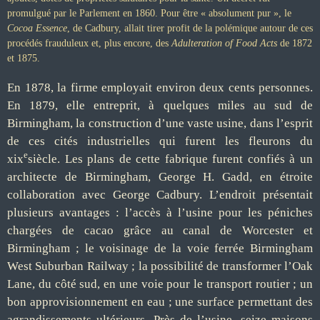
promulgué par le Parlement en 1860. Pour être « absolument pur », le
Cocoa Essence
, de Cadbury, allait tirer profit de la polémique autour de ces
procédés frauduleux et, plus encore, des
Adulteration of Food Acts
de 1872
et 1875.
En 1878, la firme employait environ deux cents personnes.
En 1879, elle entreprit, à quelques miles au sud de
Birmingham, la construction d’une vaste usine, dans l’esprit
de ces cités industrielles qui furent les fleurons du
e
xix
siècle. Les plans de cette fabrique furent confiés à un
architecte de Birmingham, George H. Gadd, en étroite
collaboration avec George Cadbury. L’endroit présentait
plusieurs avantages : l’accès à l’usine pour les péniches
chargées de cacao grâce au canal de Worcester et
Birmingham ; le voisinage de la voie ferrée Birmingham
West Suburban Railway ; la possibilité de transformer l’Oak
Lane, du côté sud, en une voie pour le transport routier ; un
bon approvisionnement en eau ; une surface permettant des
agrandissements ultérieurs. Près de l’usine, seize maisons