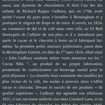
aussi, une dynastie de chocolatiers. Il était l’un des dix
enfants de Richard Rapper Cadbury, qui, en 1794, avait
quitté l’ouest du pays pour s’installer à Birmingham et y
pratiquer le négoce de draps et de soies. Il ouvrit, en 1824,
un commerce de thé et de café dans cette ville, au 93 Bull
Street,près de l’affaire de son père, et il y introduisit peu
après le cacao et le chocolat à boire qu’il fabriquait lui-
même. Sa première petite annonce publicitaire, parue dans
er
la
Birmingham Gazette
, en date du 1
mars 1824, allait ainsi
: « John Cadbury souhaite attirer votre attention sur les “
Cocoa Nibs ”, un produit de sa propre fabrication,
permettant de confectionner un breuvage nutitif pour le
petit déjeuner ». La clientèle était constituée des familles les
plus riches de la cité, les seules à pouvoir alors s’offrir
cacao et chocolat. Devant le succès de ses produits « de
qualité supérieure », Cadbury dut agrandir son affaire,en
1831, à une ancienne malterie sise dans Crooked Lane, et en
fit une fabrique de chocolat. Au début des années 1840,