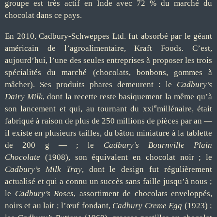
groupe est très actif en Inde avec 72 % du marché du
chocolat dans ce pays.
En 2010, Cadbury-Schweppes Ltd. fut absorbé par le géant
américain de l’agroalimentaire, Kraft Foods. C’est,
aujourd’hui, l’une des seules entreprises à proposer les trois
spécialités du marché (chocolats, bonbons, gommes à
mâcher). Ses produits phares demeurent : le
Cadbury’s
Dairy Milk
, dont la recette reste basiquement la même qu’à
e
son lancement et qui, au tournant du xxi
millénaire, était
fabriqué à raison de plus de 250 millions de pièces par an —
il existe en plusieurs tailles, du bâton miniature à la tablette
de 200 g — ; le
Cadbury’s Bournville Plain
Chocolate
(1908), son équivalent en chocolat noir ; le
Cadbury’s Milk Tray
, dont le design fut régulièrement
actualisé et qui a connu un succès sans faille jusqu’à nous ;
le
Cadbury’s Roses
, assortiment de chocolats enveloppés,
noirs et au lait ; l’œuf fondant,
Cadbury Creme Egg
(1923) ;