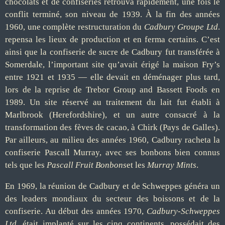
chocolats et de confiseries retrouva rapidement, une fois le
conflit terminé, son niveau de 1939. À la fin des années
1960, une complète restructuration du
Cadbury Groupe Ltd
.
repensa les lieux de production et en ferma certains. C’est
ainsi que la confiserie de sucre de Cadbury fut transférée à
Somerdale, l’important site qu’avait érigé la maison Fry’s
entre 1921 et 1935 — elle devait en déménager plus tard,
lors de la reprise de Trebor Group and Bassett Foods en
1989. Un site réservé au traitement du lait fut établi à
Marlbrook (Herefordshire), et un autre consacré à la
transformation des fèves de cacao, à Chirk (Pays de Galles).
Par ailleurs, au milieu des années 1960, Cadbury racheta la
confiserie Pascall Murray, avec ses bonbons bien connus
tels que les
Pascall Fruit Bonbons
et les
Murray Mints
.
En 1969, la réunion de Cadbury et de Schweppes généra un
des leaders mondiaux du secteur des boissons et de la
confiserie. Au début des années 1970,
Cadbury-Schweppes
Ltd.
était implanté sur les cinq continents, possédait des