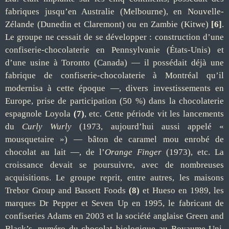
fabriques jusqu’en Australie (Melbourne), en Nouvelle-
Zélande (Dunedin et Claremont) ou en Zambie (Kitwe)
[6]
.
Le groupe ne cessait de se développer : construction d’une
confiserie-chocolaterie en Pennsylvanie (États-Unis) et
d’une usine à Toronto (Canada) — il possédait déjà une
fabrique de confiserie-chocolaterie à Montréal qu’il
modernisa à cette époque —, divers investissements en
Europe, prise de participation (50 %) dans la chocolaterie
espagnole Loyola
(7)
, etc. Cette période vit les lancements
du
Curly Wurly
(1973, aujourd’hui aussi appelé «
mousquetaire ») — bâton de caramel mou enrobé de
chocolat au lait —, de l’
Orange Finger
(1973), etc. La
croissance devait se poursuivre, avec de nombreuses
acquisitions. Le groupe reprit, entre autres, les maisons
Trebor Group and Bassett Foods
(8)
et Hueso en 1989, les
marques Dr Pepper et Seven Up en 1995, le fabricant de
confiseries Adams en 2003 et la société anglaise Green and
Black’s, numéro du chocolat biologique au Royaume-Uni,