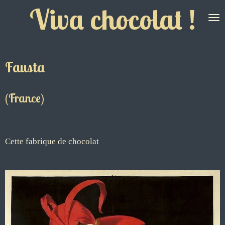
Viva chocolat !
Passer
au
contenu
principal
Fausta
(France)
Cette fabrique de chocolat