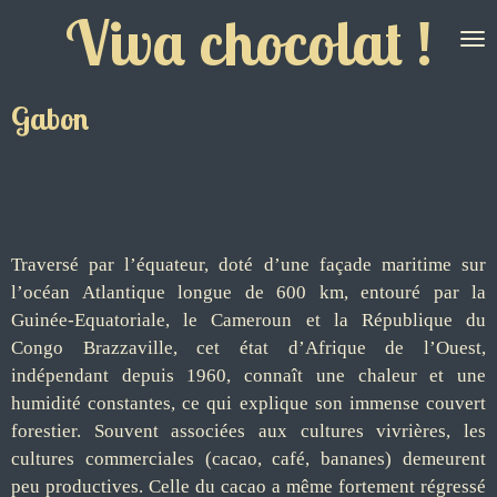
Viva chocolat !
Passer
au
contenu
principal
Gabon
Traversé par l’équateur, doté d’une façade maritime sur
l’océan Atlantique longue de 600 km, entouré par la
Guinée-Equatoriale, le Cameroun et la République du
Congo Brazzaville, cet état d’Afrique de l’Ouest,
indépendant depuis 1960, connaît une chaleur et une
humidité constantes, ce qui explique son immense couvert
forestier. Souvent associées aux cultures vivrières, les
cultures commerciales (cacao, café, bananes) demeurent
peu productives. Celle du cacao a même fortement régressé