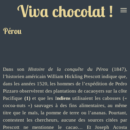
Viva chocolat !
Passer
au
contenu
principal
Pérou
Dans s
on
Histoire de la conquête du Pérou
(1847),
l
’
historien américain
William Hickling Prescott
indique que
,
dans les années 1520
,
les hommes de l
’
expédition de
Pedro
Pizzaro
observèrent
de
s
plantations de cacaoyers
sur la côte
Pacifique
(1)
et que les I
ndiens
utilisaient les cabosses («
cocoa
-
nuts »)
sauvages
à des fins alimentaires
, au même
titre que le
maïs, la pomme de terre ou l
’
ananas
.
Pourtant,
contestent les chercheurs, aucune des sources citées par
Prescott ne mentionne le cacao… Et Joseph Acosta