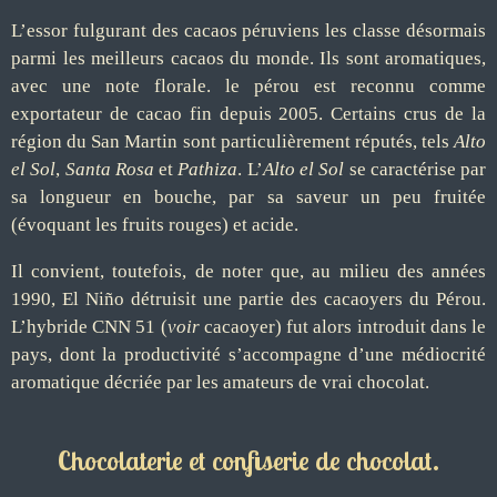
L’essor fulgurant des cacaos péruviens les classe désormais
parmi les meilleurs cacaos du monde. Ils sont aromatiques,
avec une note florale. le pérou est reconnu comme
exportateur de cacao fin depuis 2005. Certains crus de la
région du San Martin sont particulièrement réputés, tels
Alto
el Sol
,
Santa Rosa
et
Pathiza
.
L
’
Alto el Sol
se caractérise par
sa longueur en bouche, par sa saveur
un peu fruitée
(évoquant les fruits rouges) et acide.
I
l convient, toutefois, de noter que,
a
u milieu des années
1990, El Niño détruisit une partie des cacaoyers du Pérou.
L
’
hybride CNN 51 (
voir
cacaoyer) fut alors introduit dans le
pays, dont la productivité s
’
accompagne d
’
une médiocrité
aromatique décriée par les amateurs de vrai chocolat.
Chocolaterie
et confiserie de chocolat
.