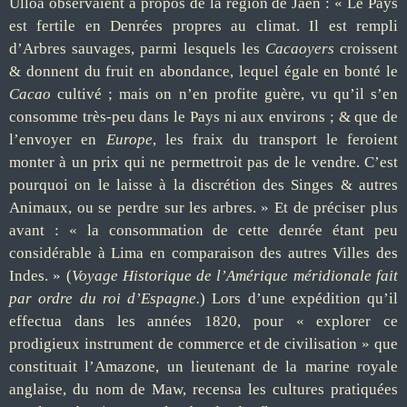
Ulloa observaient à propos de la région de Jaén : « Le Pays
est fertile en Denrées propres au climat. Il est rempli
d
’
Arbres sauvages, parmi lesquels les
Cacaoyers
croissent
& donnent du fruit en abondance, lequel égale en bonté le
Cacao
cultivé ; mais on n
’
en profite guère, vu qu
’
il s
’
en
consomme très-peu dans le Pays ni aux environs ; & que de
l
’
envoyer en
Europe
, les fraix du transport le feroient
monter à un prix qui ne permettroit pas de le vendre. C
’
est
pourquoi on le laisse à la discrétion des Singes & autres
Animaux, ou se perdre sur les arbres. » Et de préciser plus
avant : « la consommation de cette denrée étant peu
considérable à Lima en comparaison des autres Villes des
Indes. » (
Voyage Historique de l
’
Amérique méridionale fait
par ordre du roi d
’
Espagne.
)
Lors d
’
une expédition qu
’
il
effectua dans les années 1820, pour « explorer ce
prodigieux instrument de commerce et de civilisation » que
constituait l
’
Amazone, un lieutenant de la marine royale
anglaise, du nom de Maw, recensa les cu
l
tures pratiquées