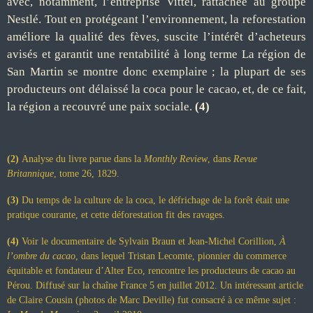
avec, notamment, l
’
entreprise Vittel, rattachée au
groupe
Nestlé. Tout en protégeant l
’
environnement, la reforestation
améliore la qualité des fèves, suscite l
’
intérêt d
’
acheteurs
avisés et garantit une rentabilité à long terme
La région de
San Martin se montre
donc
exemplaire ;
la plupart de ses
producteurs ont délaissé la coca pour le cacao, et, de ce fait,
la région a recouvré une paix sociale.
(4)
(2)
Analyse du livre parue dans la
Monthly Review
, dans
Revue
Britannique
, tome 26, 1829.
(3)
Du temps de la culture de la coca, le défrichage de la forêt était une
pratique courante, et cette déforestation fit des ravages.
(4)
Voir le documentaire de Sylvain Braun et Jean-Michel Corillion,
À
l
’ombre du cacao
, dans lequel Tristan Lecomte, pionnier du commerce
équitable et fondateur d’Alter Eco, rencontre les producteurs de cacao au
Pérou. Diffusé sur la chaîne France 5 en juillet 2012. Un intéressant article
de Claire Cousin (photos de Marc Deville) fut consacré à ce même sujet :