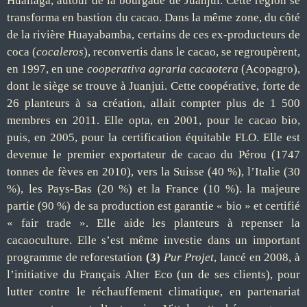
Huallaga
, autour de la
bourgade
de Juanjui
. Cette
région
se
transforma en
bastion du cacao.
Dans
la
même zone, d
u côté
de la rivière Huayabamba,
c
ertains de
ces
ex-producteurs de
coca
(
cocaleros
)
,
reconvertis dans le cacao
, se
regroupèrent,
en
1997
,
en
une
cooperativa agraria cacaotera
(Acopagro)
,
dont le siège se trouve à Juanjui. Cette
coopérative,
forte
de
26 planteurs à sa création,
allait
compt
er
plus de 1 500
membres
en 201
1
.
Elle
opt
a
, en 2001, pour l
e
cacao bio
,
puis, en 2005, pour la certification
équitable
FLO
.
Elle est
devenue le premier exportateur de cacao du Pérou (1747
tonnes de fèves en 2010), vers la Suisse (40 %), l
’
Italie (30
%), les Pays-Bas (20 %) et la France (10 %). la majeure
partie (90 %) de sa production est garantie « bio » et certifié
« fair
trade ». Elle aide les planteurs à repenser la
cacaoculture.
Elle s
’
est même investie dans un important
programme de reforestation
(3)
Pur Projet
, lancé en 2008, à
l
’
initiative d
u Français
Alter Eco (
un de ses clients
), pour
lutter contre le réchauffement climatique, en partenariat