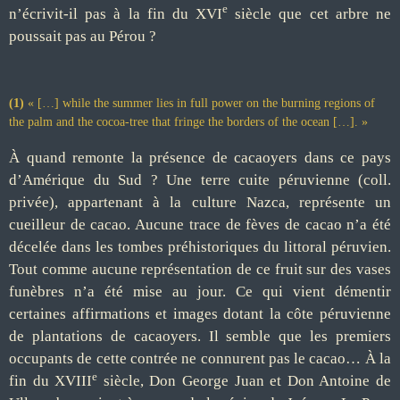
e
n
’
écrivit-il pas à la fin du XVI
siècle
que cet arbre ne
poussait pas au Pérou ?
(1)
« […] while the summer lies in full power on the burning regions of
the palm and the cocoa-tree that fringe the borders of the ocean […]. »
À quand remonte la présence de cacaoyers dans ce pays
d
’
Amérique du Sud ?
Une terre cuite péruvienne (coll.
privée), appartenant à la culture Nazca, représente un
cueilleur de cacao.
Aucune trace de fèves de cacao
n
’
a été
décelée dans les tombes préhistoriques du littoral péruvien.
Tout comme aucune représentation
de ce fruit sur des vases
funèbres n
’
a été mise au jour.
Ce qui vient démentir
certaines affirmations et images
dotant la c
ôte péruvienne
de plantations de cacaoyers.
Il semble que
les premiers
occupants de cette contrée ne connurent pas le cacao…
À la
e
fin du XVIII
siècle, Don George Juan et Don Antoine de