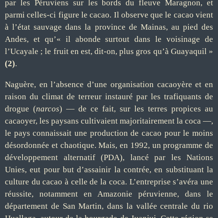
par les P
éruviens sur les bords du
fleuve
Maragnon
, et
parmi celles-ci figure le cacao.
Il observe que le cacao vient
à l
’
état sauvage dans la province de Mainas
, au pied des
Andes,
et qu
’
« il abonde surtout dans le voisinage de
l
’
Ucayale ;
le fruit en est, dit-on, plus gros qu
’
à Guayaquil »
(2)
.
Naguère, en l’absence d’une organisation cacaoyère et en
raison du climat de terreur instauré par les trafiquants
de
drogue (
narco
s
)
— de ce fait, sur les terres propices au
cacaoyer, les paysans cultivaient majoritairement la coca —,
le pays connaissait une production de cacao pour le moins
désordonnée et chaotique. Mais, en 1992, un
programme de
développement alternatif (PDA)
,
lancé
par les Nations
Unies
,
eut pour but d’assainir la contrée, en substituant la
culture du cacao à celle de la coca. L’entreprise s’avéra une
réussite, notamment en Amazonie péruvienne, dans l
e
département
de
San Martin, dans la vallée centrale du
r
io