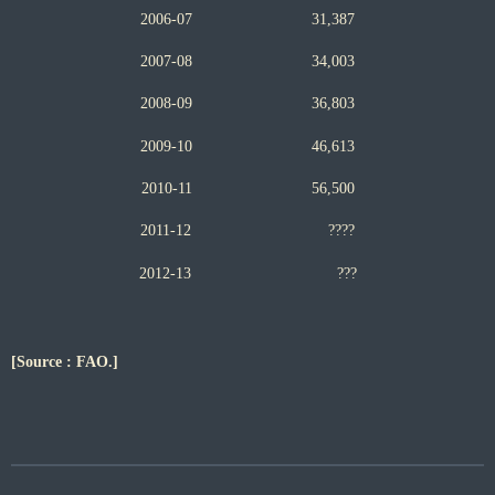
200
6-07
31,
387
200
7-08
34,0
0
3
200
8-09
3
6,803
200
9-10
46,613
20
10-11
56,500
20
11-12
????
20
12-13
???
[Source : FAO.]