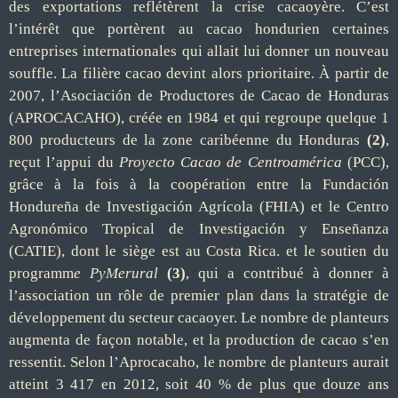
des exportations reflétèrent la crise cacaoyère. C’est
l’intérêt que portèrent au cacao hondurien certaines
entreprises internationales qui allait lui donner un nouveau
souffle. La filière cacao devint alors prioritaire. À partir de
2007, l’Asociación de Productores de Cacao de Honduras
(APROCACAHO), créée en 1984 et qui regroupe quelque 1
800 producteurs de la zone caribéenne du Honduras
(2)
,
reçut l’appui du
Proyecto Cacao de Centroamérica
(PCC),
grâce à la fois à la coopération entre la Fundación
Hondureña de Investigación Agrícola (FHIA) et le Centro
Agronómico Tropical de Investigación y Enseñanza
(CATIE), dont le siège est au Costa Rica. et le soutien du
programm
e PyMerural
(3)
, qui a contribué à donner à
l’association un rôle de premier plan dans la stratégie de
développement du secteur cacaoyer. Le nombre de planteurs
augmenta de façon notable, et la production de cacao s’en
ressentit. Selon l’Aprocacaho, le nombre de planteurs aurait
atteint 3 417 en 2012, soit 40 % de plus que douze ans