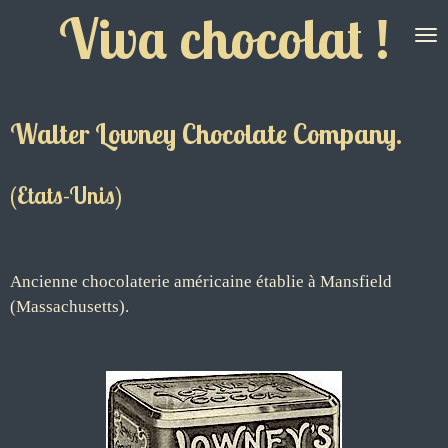
Viva chocolat !
Passer
au
contenu
principal
Walter Lowney Chocolate Company
.
(Etats-Unis)
Ancienne chocolaterie américaine établie à Mansfield
(Massachusetts).