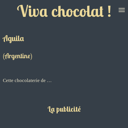
Viva chocolat !
Passer
au
contenu
principal
Aguila
(Argentine)
Cette chocolaterie de …
L
a publicité