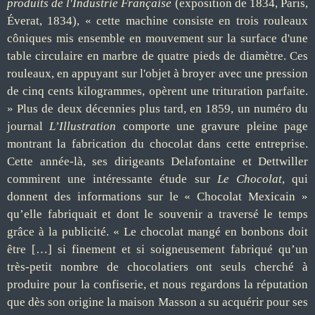
produits de l'Industrie Française
(exposition de 1834, Paris,
Éverat, 1834), « cette machine consiste en trois rouleaux
côniques mis ensemble en mouvement sur la surface d'une
table circulaire en marbre de quatre pieds de diamètre. Ces
rouleaux, en appuyant sur l'objet à broyer avec une pression
de cinq cents kilogrammes, opèrent une trituration parfaite.
» Plus de deux décennies plus tard, en 1859, un numéro du
journal
L’Illustration
comporte une gravure pleine page
montrant la fabrication du chocolat dans cette entreprise.
Cette année-là, ses dirigeants Delafontaine et Dettwiller
commirent une intéressante étude sur
Le Chocolat
, qui
donnent des informations sur le « Chocolat Mexicain »
qu’elle fabriquait et dont le souvenir a traversé le temps
grâce à la publicité. « Le chocolat mangé en bonbons doit
être […] si finement et si soigneusement fabriqué qu’un
très-petit nombre de chocolatiers ont seuls cherché à
produire pour la confiserie, et nous regardons la réputation
que dès son origine la maison Masson a su acquérir pour ses