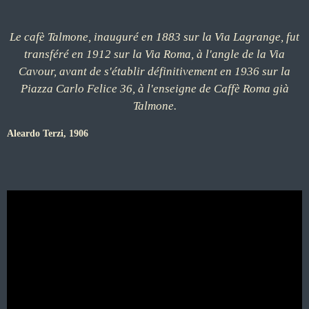
Le cafè Talmone, inauguré en 1883 sur la Via Lagrange, fut
transféré en 1912 sur la Via Roma, à l'angle de la Via
Cavour, avant de s'établir définitivement en 1936 sur la
Piazza Carlo Felice 36, à l'enseigne de Caffè Roma già
Talmone.
Aleardo Terzi
, 1906