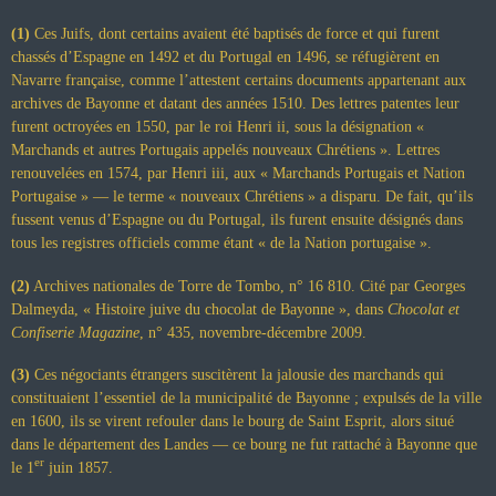
(1)
Ces Juifs, dont certains avaient été baptisés de force et qui furent
chassés d’Espagne en 1492 et du Portugal en 1496, se réfugièrent en
Navarre française, comme l’attestent certains documents appartenant aux
archives de Bayonne et datant des années 1510. Des lettres patentes leur
furent octroyées en 1550, par le roi Henri ii, sous la désignation «
Marchands et autres Portugais appelés nouveaux Chrétiens ». Lettres
renouvelées en 1574, par Henri iii, aux « Marchands Portugais et Nation
Portugaise » — le terme « nouveaux Chrétiens » a disparu. De fait, qu’ils
fussent venus d’Espagne ou du Portugal, ils furent ensuite désignés dans
tous les registres officiels comme étant « de la Nation portugaise ».
(2)
Archives nationales de Torre de Tombo, n° 16 810. Cité par Georges
Dalmeyda, « Histoire juive du chocolat de Bayonne », dans
Chocolat et
Confiserie Magazine
, n° 435, novembre-décembre 2009.
(3)
Ces négociants étrangers suscitèrent la jalousie des marchands qui
constituaient l’essentiel de la municipalité de Bayonne ; expulsés de la ville
en 1600, ils se virent refouler dans le bourg de Saint Esprit, alors situé
dans le département des Landes — ce bourg ne fut rattaché à Bayonne que
er
le 1
juin 1857.