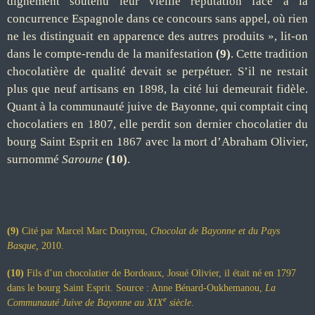
dignement soutenu leur vieille réputation face à la
concurrence Espagnole dans ce concours sans appel, où rien
ne les distinguait en apparence des autres produits », lit-on
dans le compte-rendu de la manifestation
(9)
. Cette tradition
chocolatière de qualité devait se perpétuer. S’il ne restait
plus que neuf artisans en 1898, la cité lui demeurait fidèle.
Quant à la communauté juive de Bayonne, qui comptait cinq
chocolatiers en 1807, elle perdit son dernier chocolatier du
bourg Saint Esprit en 1867 avec la mort d’Abraham Olivier,
surnommé
Saroune
(10)
.
(9)
Cité par Marcel Marc Douyrou,
Chocolat de Bayonne et du Pays
Basque,
2010.
(10)
Fils d’un chocolatier de Bordeaux, Josué Olivier, il était né en 1797
dans le bourg Saint Esprit. Source : Anne Bénard-Oukhemanou,
La
e
Communauté Juive de Bayonne au XIX
siècle
.