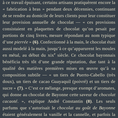
à ce travail épuisant, certains artisans pratiquèrent encore la
« fabrication à bras » pendant deux décennies, continuant
de se rendre au domicile de leurs clients pour leur constituer
leur provision annuelle de chocolat — « ces provisions
consistaient en plaquettes de chocolat qu’on pesait par
portions de cinq livres, mesure répondant au nom typique
d’une
pierrée
»
(6)
. Confectionné à la main, le chocolat était
aussi modelé à la main, jusqu’à ce qu’apparurent les moules
e
en métal, au début du xix
siècle. Ce chocolat bayonnais
bénéficia très tôt d’une grande réputation, due tant à la
qualité des matières premières mises en œuvre qu’à sa
composition subtile — « un tiers de Puerto-Cabello (très
doux), un tiers de cacao Guayaquil (poivré) et un tiers de
sucre »
(7)
. « C’est ce mélange, presque exempt d’aromates,
qui donne au chocolat de Bayonne cette saveur de
chocolat
cacaoté
. », explique André Constantin
(8)
. Les seuls
parfums que s’autorisait le
chocolat au goût de Bayonne
étaient généralement la vanille et la cannelle, et parfois la