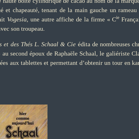
e haute boîte cylindrique de cacao au nom de la marque 
ué et chapeauté, tenant de la main gauche un rameau 
ie
ait
Vogesia
, une autre affiche de la firme « C
França
 avec son troupeau.
s et des Thés L. Schaal & Cie
édita de nombreuses chr
au second époux de Raphaële Schaal, le galiériste Cl
ées aux tablettes et permettant d’obtenir un tour en ka