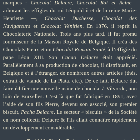
marques :
Chocolat Delacre
,
Chocolat Roi et Reine
—
arborant les effigies du roi Léopold ii et de la reine Marie-
Henriette —,
Chocolat Duchesse
,
Chocolat des
Navigateurs
et
Chocolat Vénitien
. En 1876, il reprit la
Chocolaterie Nationale. Trois ans plus tard, il fut promu
fournisseur de la Maison Royale de Belgique. Il créa des
Chocolats Pieux et un
Chocolat Romain Santé
, à l’effigie du
pape Léon XIII. Son
Cacao Delacre
était apprécié.
Parallèlement à sa production de chocolat, il distribuait, en
Belgique et à l’étranger, de nombreux autres articles (thés,
extrait de viande de La Plata, etc.). De ce fait, Delacre dut
faire édifier une nouvelle usine de chocolat à Vilvorde, non
loin de Bruxelles. C’est là que fut fabriqué en 1891, avec
l’aide de son fils Pierre, devenu son associé, son premier
biscuit,
Pacha Delacre
. Le secteur « biscuits » de la Société
en nom collectif Delacre & Fils allait connaître rapidement
un développement considérable.