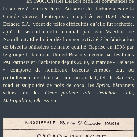
En 1906, Charles Delacre céda les commandes de
la société à son fils Pierre. Au sortir des turbulences de la
Grande Guerre, l’entreprise, rebaptisée en 1920 Usines
Delacre S.A., vécut de telles difficultés qu’elle fut rachetée,
après le second conflit mondial, par Jean Maertens de
Noordhout. Elle limita dés lors son activité à la fabrication
de biscuits pâtissiers de haute qualité. Reprise en 1998 par
le groupe britannique United Biscuits, détenu par les fonds
PAI Partners et Blackstone depuis 2000, la marque « Delacre
» comporte de nombreux biscuits enrobés tout ou
partiellement de chocolat, noir ou au lait, tels le
Biarritz
,
rond et saupoudré de noix de coco, les
Sprits
, bâtonnets
sablés, ou les
Cœur pailleté lait
,
Délichoc
,
Éole
,
Metropolitan
,
Obsession
.