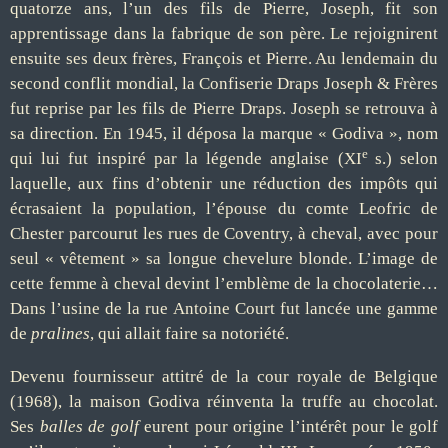
quatorze ans, l’un des fils de Pierre, Joseph, fit son
apprentissage dans la fabrique de son père. Le rejoignirent
ensuite ses deux frères, François et Pierre. Au lendemain du
second conflit mondial, la Confiserie Draps Joseph & Frères
fut reprise par les fils de Pierre Draps. Joseph se retrouva à
sa direction. En 1945, il déposa la marque « Godiva », nom
e
qui lui fut inspiré par la légende anglaise (XI
s.) selon
laquelle, aux fins d’obtenir une réduction des impôts qui
écrasaient la population, l’épouse du comte Leofric de
Chester parcourut les rues de Coventry, à cheval, avec pour
seul « vêtement » sa longue chevelure blonde. L’image de
cette femme à cheval devint l’emblème de la chocolaterie…
Dans l’usine de la rue Antoine Court fut lancée une gamme
de
pralines
, qui allait faire sa notoriété.
Devenu fournisseur attitré de la cour royale de Belgique
(1968), la maison Godiva réinventa la truffe au chocolat.
Ses
balles de golf
eurent pour origine l’intérêt pour le golf