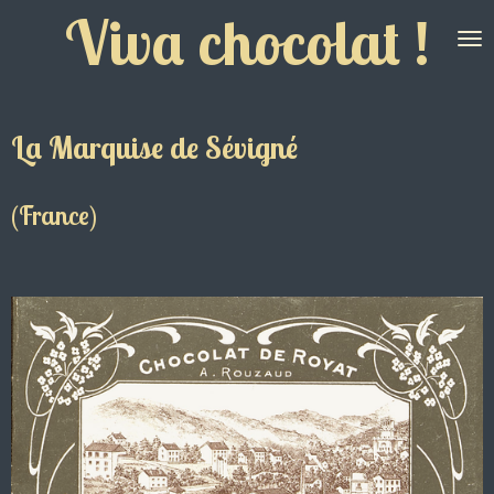
Viva chocolat !
Passer
au
contenu
principal
La Marquise de Sévigné
(France)