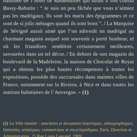
habituée de l’hôtel de Rambouillet qui disait à son cousin
Bussy-Rabutin : “ Je suis un peu fâchée que vous n’aimiez
pas les madrigaux. Ils sont les maris des épigrammes et ce
sont de si jolis ménages quand ils sont bons ”.
/
La Marquise
de Sévigné aurait aimé que l’on adressât un madrigal au
charmant magasin auquel son souvenir a porté bonheur, et
où les friandises semblent certainement meilleures,
savourées dans un tel décor.
/
En dehors de son magasin du
boulevard de la Madeleine, la maison de Chocolat de Royat
qui a obtenu les plus hautes récompenses à toutes les
expositions, possède des succursales dans maintes villes de
France, notamment sur la Riviera, à Nice et dans toutes les
stations balnéaires de l’Auvergne. »
(1)
(1)
La Ville lumière : anecdotes et documents historiques, ethnographiques,
littéraires, artistiques, commerciaux et encyclopédique
s, Paris, Direction et
Administration, 25 Rue Louis Legrand, 1909.